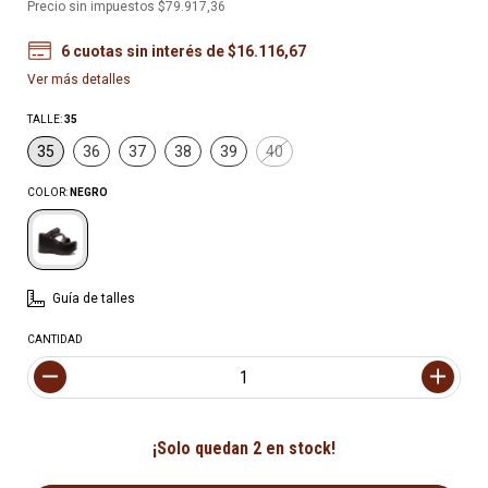
Precio sin impuestos
$79.917,36
6
cuotas sin interés de
$16.116,67
Ver más detalles
TALLE:
35
35
36
37
38
39
40
COLOR:
NEGRO
Guía de talles
CANTIDAD
¡Solo quedan
2
en stock!