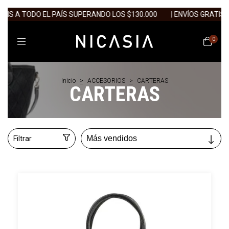
 A TODO EL PAÍS SUPERANDO LOS $130.000
| ENVÍOS GRATIS A TO
0
Inicio
>
ACCESORIOS
>
CARTERAS
CARTERAS
Filtrar