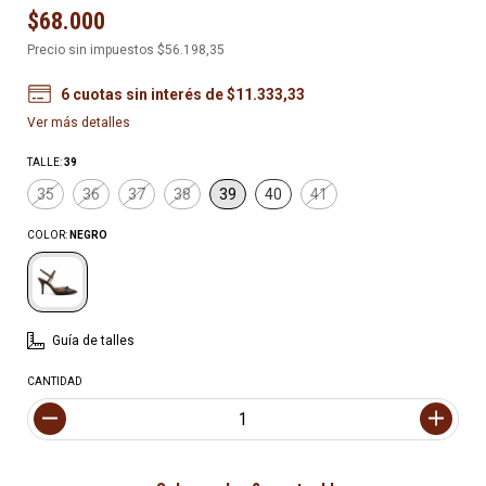
$68.000
Precio sin impuestos
$56.198,35
6
cuotas sin interés de
$11.333,33
Ver más detalles
TALLE:
39
35
36
37
38
39
40
41
COLOR:
NEGRO
Guía de talles
CANTIDAD